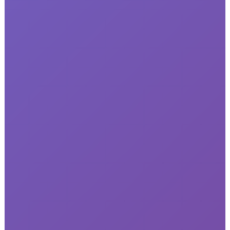
PERSONAS:
👥
Cantidad...
PUNTO DE ENCUENTRO / PUNTO DE ENTRE
📍
Lugar...
OBSERVACIONES:
📝
NO SE HACEN DEVOLUCIONES DE DINERO. SI 
TIEMPO CIERRA ALGUN CAYO U OTRO, EL MI
PASAJEROS DEBEN TOMAR UNA DECISION BA
DECISION DE LOS PASAJEROS. NO ENDOSABL