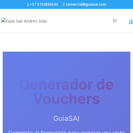
+57 3153836043
comercial@guiasai.com
Generador de
Vouchers
GuiaSAI
Completa el formulario para generar una vista