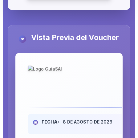
Vista Previa del Voucher
👁️
FECHA:
8 DE AGOSTO DE 2026
📅
RE