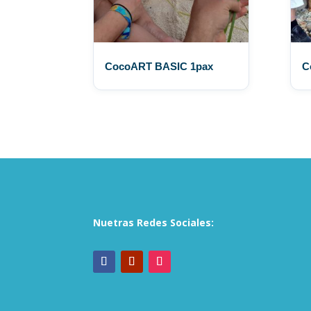
CocoART BASIC 1pax
C
Nuetras Redes Sociales: