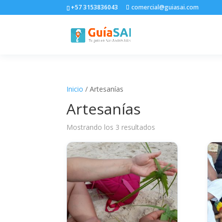
+57 3153836043
comercial@guiasai.com
Inicio
/ Artesanías
Artesanías
Mostrando los 3 resultados