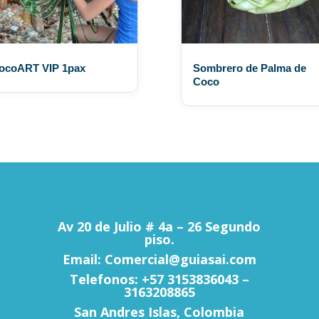
ocoART VIP 1pax
Sombrero de Palma de
Coco
Av 20 de Julio # 4a – 26 Segundo
piso.
Email: Comercial@guiasai.com
Telefonos: +57 3153836043 –
3163208865
San Andres Islas, Colombia