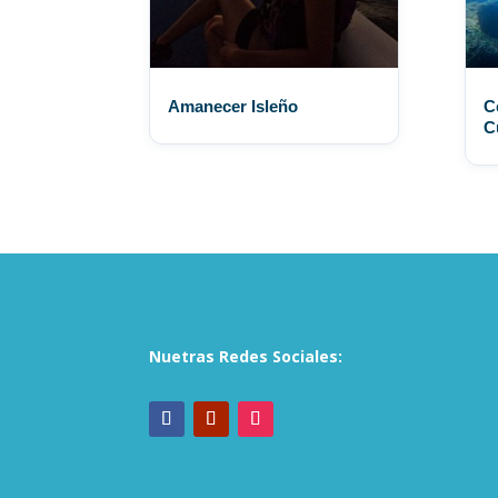
Amanecer Isleño
C
C
Nuetras Redes Sociales: